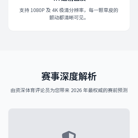
支持 1080P 及 4K 极清分辨率，每一颗草皮的
颤动都清晰可见。
赛事深度解析
由资深体育评论员为您带来 2026 年最权威的赛前预测