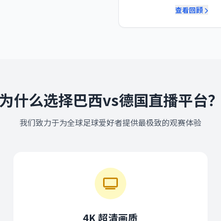
查看回顾
为什么选择巴西vs德国直播平台
我们致力于为全球足球爱好者提供最极致的观赛体验
4K 超清画质