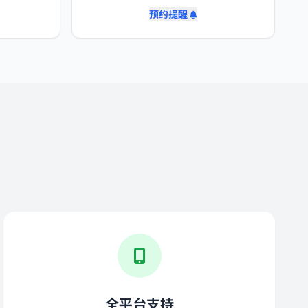
预约提醒
？
全平台支持