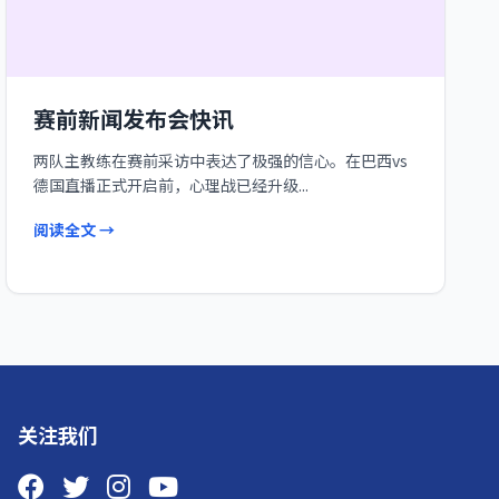
赛前新闻发布会快讯
两队主教练在赛前采访中表达了极强的信心。在巴西vs
德国直播正式开启前，心理战已经升级...
阅读全文 →
关注我们