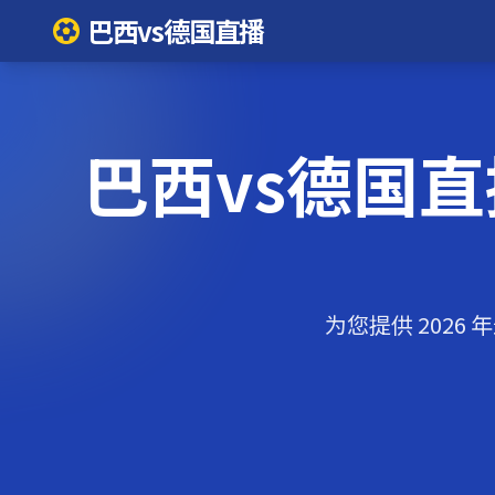
巴西vs德国直播
巴西vs德国直
为您提供 202